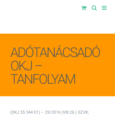
Kihagyás
ADÓTANÁCSADÓ
OKJ –
TANFOLYAM
(OKJ 55 344 01) – 29/2016 (VIII.26.) SZVK;