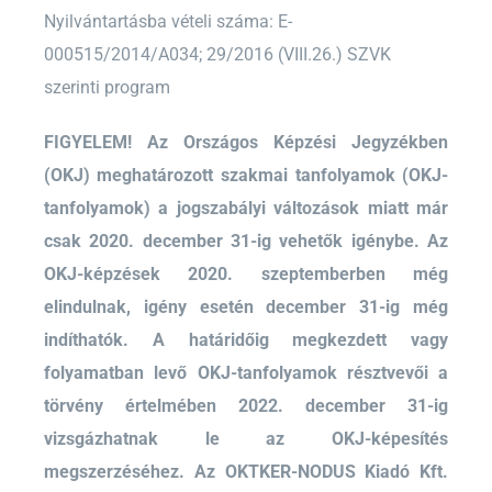
Nyilvántartásba vételi száma: E-
000515/2014/A034; 29/2016 (VIII.26.) SZVK
szerinti program
FIGYELEM! Az Országos Képzési Jegyzékben
(OKJ) meghatározott szakmai tanfolyamok (OKJ-
tanfolyamok) a jogszabályi változások miatt már
csak 2020. december 31-ig vehetők igénybe. Az
OKJ-képzések 2020. szeptemberben még
elindulnak, igény esetén december 31-ig még
indíthatók. A határidőig megkezdett vagy
folyamatban levő OKJ-tanfolyamok résztvevői a
törvény értelmében 2022. december 31-ig
vizsgázhatnak le az OKJ-képesítés
megszerzéséhez. Az OKTKER-NODUS Kiadó Kft.