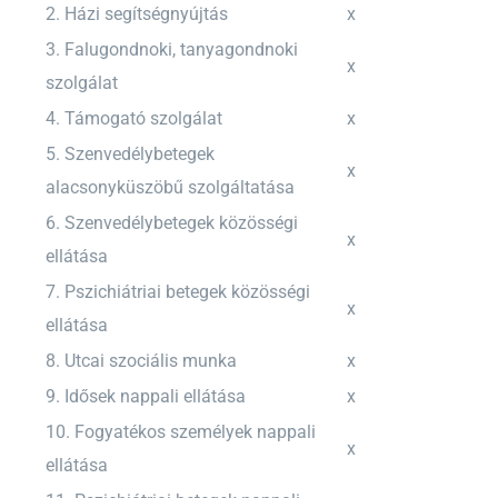
2. Házi segítségnyújtás
x
3. Falugondnoki, tanyagondnoki
x
szolgálat
4. Támogató szolgálat
x
5. Szenvedélybetegek
x
alacsonyküszöbű szolgáltatása
6. Szenvedélybetegek közösségi
x
ellátása
7. Pszichiátriai betegek közösségi
x
ellátása
8. Utcai szociális munka
x
9. Idősek nappali ellátása
x
10. Fogyatékos személyek nappali
x
ellátása