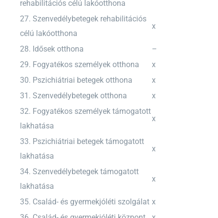
rehabilitációs célú lakóotthona
27. Szenvedélybetegek rehabilitációs
x
célú lakóotthona
28. Idősek otthona
–
29. Fogyatékos személyek otthona
x
30. Pszichiátriai betegek otthona
x
31. Szenvedélybetegek otthona
x
32. Fogyatékos személyek támogatott
x
lakhatása
33. Pszichiátriai betegek támogatott
x
lakhatása
34. Szenvedélybetegek támogatott
x
lakhatása
35. Család- és gyermekjóléti szolgálat
x
36. Család- és gyermekjóléti központ
x