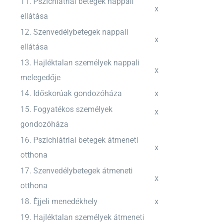
11. Pszichiátriai betegek nappali
x
ellátása
12. Szenvedélybetegek nappali
x
ellátása
13. Hajléktalan személyek nappali
x
melegedője
14. Időskorúak gondozóháza
x
15. Fogyatékos személyek
x
gondozóháza
16. Pszichiátriai betegek átmeneti
x
otthona
17. Szenvedélybetegek átmeneti
x
otthona
18. Éjjeli menedékhely
x
19. Hajléktalan személyek átmeneti