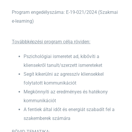
Program engedélyszáma: E-19-021/2024 (Szakmai
e-learning)
Továbbképzési program célja röviden:
Pszichológiai ismeretet ad, kibővíti a
kliensekről tanult/szerzett ismereteket
Segít kikerülni az agresszív kliensekkel
folytatott kommunikációt
Megkönnyíti az eredményes és hatékony
kommunikációt
A fentiek által időt és energiát szabadít fel a
szakemberek számára
RÖVID TEMATIKA: