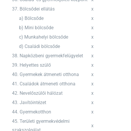
37. Bölcsődei ellátás
x
a) Bölcsőde
x
b) Mini bölcsőde
x
c) Munkahelyi bölcsőde
x
d) Családi bölcsőde
x
38. Napközbeni gyermekfelügyelet
x
39. Helyettes szülő
x
40. Gyermekek átmeneti otthona
x
41. Családok átmeneti otthona
x
42. Nevelőszülői hálózat
x
43. Javítóintézet
x
44. Gyermekotthon
x
45. Területi gyermekvédelmi
x
szakszolgálat