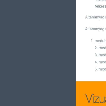
felkés
A tananyag m
A tananyag 
modul
2. mod
3. mod
4. mod
5. mod
Vizu