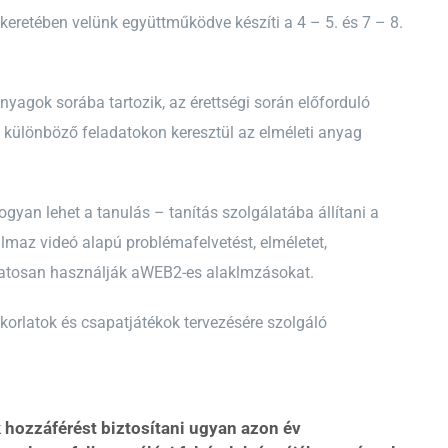
eretében velünk együttműködve készíti a 4 – 5. és 7 – 8.
nyagok sorába tartozik, az érettségi során előforduló
k különböző feladatokon keresztül az elméleti anyag
ogyan lehet a tanulás – tanítás szolgálatába állítani a
lmaz videó alapú problémafelvetést, elméletet,
matosan használják aWEB2-es alaklmzásokat.
korlatok és csapatjátékok tervezésére szolgáló
 hozzáférést biztosítani ugyan azon év