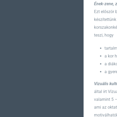
Ének-zene, z
Ezt először 
készítettünk
korszakonkén
teszi, hogy
tartal
a kor 
a diák
a gyer
Vizuális kult
által írt Ví
valamint 5 
ami az okta
motiválhatók