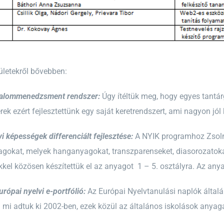
ületekről bővebben:
talommenedzsment rendszer:
Úgy ítéltük meg, hogy egyes tantá
rek ezért fejlesztettünk egy saját keretrendszert, ami nagyon jól 
i képességek differenciált fejlesztése:
A NYIK programhoz Zsolnai
gokat, melyek hanganyagokat, transzparenseket, diasorozatoka
el közösen készítettük el az anyagot 1 – 5. osztályra. Az anya
ópai nyelvi e-portfólió:
Az Európai Nyelvtanulási naplók általán
 mi adtuk ki 2002-ben, ezek közül az általános iskolások anyagá