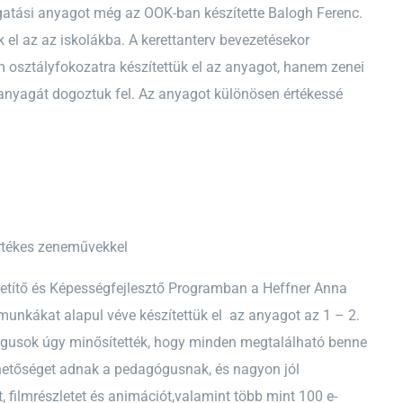
lgatási anyagot még az OOK-ban készítette Balogh Ferenc.
 el az az iskolákba. A kerettanterv bevezetésekor
m osztályfokozatra készítettük el az anyagot, hanem zenei
 anyagát dogoztuk fel. Az anyagot különösen értékessé
rtékes zeneművekkel
etítő és Képességfejlesztő Programban a Heffner Anna
a munkákat alapul véve készítettük el az anyagot az 1 – 2.
ógusok úgy minősítették, hogy minden megtalálható benne
ehetőséget adnak a pedagógusnak, és nagyon jól
, filmrészletet és animációt,valamint több mint 100 e-