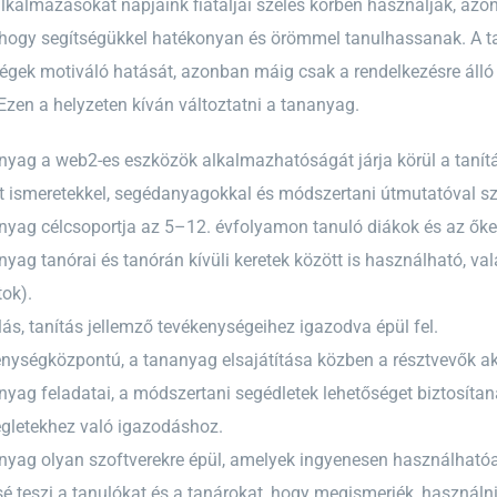
lkalmazásokat napjaink fiataljai széles körben használják, azo
 hogy segítségükkel hatékonyan és örömmel tanulhassanak. A ta
égek motiváló hatását, azonban máig csak a rendelkezésre álló
Ezen a helyzeten kíván változtatni a tananyag.
nyag a web2-es eszközök alkalmazhatóságát járja körül a tanít
t ismeretekkel, segédanyagokkal és módszertani útmutatóval sz
nyag célcsoportja az 5–12. évfolyamon tanuló diákok és az őket
nyag tanórai és tanórán kívüli keretek között is használható, v
tok).
lás, tanítás jellemző tevékenységeihez igazodva épül fel.
nységközpontú, a tananyag elsajátítása közben a résztvevők a
nyag feladatai, a módszertani segédletek lehetőséget biztosítan
gletekhez való igazodáshoz.
nyag olyan szoftverekre épül, amelyek ingyenesen használhatóak
é teszi a tanulókat és a tanárokat, hogy megismerjék, használni