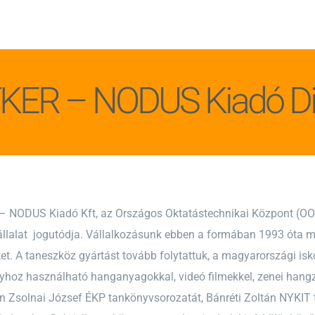
ER – NODUS Kiadó Digi
 NODUS Kiadó Kft, az Országos Oktatástechnikai Központ (OO
állalat jogutódja. Vállalkozásunk ebben a formában 1993 óta m
t. A taneszköz gyártást tovább folytattuk, a magyarországi isko
yhoz használható hanganyagokkal, videó filmekkel, zenei hangz
n Zsolnai József ÉKP tankönyvsorozatát, Bánréti Zoltán NYKIT