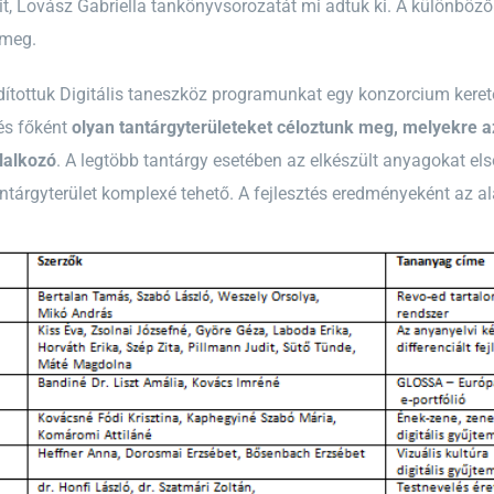
t, Lovász Gabriella tankönyvsorozatát mi adtuk ki. A különböz
 meg.
dítottuk Digitális taneszköz programunkat egy konzorcium ker
és főként
olyan tantárgyterületeket céloztunk meg, melyekre 
lalkozó
. A legtöbb tantárgy esetében az elkészült anyagokat el
ntárgyterület komplexé tehető. A fejlesztés eredményeként az al