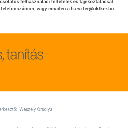
solatos felhasználási feltételek és tájékoztatással
 telefonszámon, vagy emailen a
b.eszter@oktker.hu
 tanítás
Szerkesztő: Weszely Orsolya