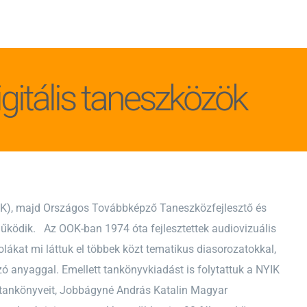
tális taneszközök
K), majd Országos Továbbképző Taneszközfejlesztő és
űködik. Az OOK-ban 1974 óta fejlesztettek audiovizuális
lákat mi láttuk el többek közt tematikus diasorozatokkal,
ó anyaggal. Emellett tankönyvkiadást is folytattuk a NYIK
 tankönyveit, Jobbágyné András Katalin Magyar