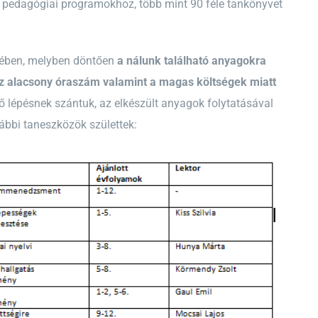
ő pedagógiai programokhoz, több mint 90 féle tankönyvet
etében, melyben döntően
a nálunk található anyagokra
az alacsony óraszám valamint a magas költségek miatt
ső lépésnek szántuk, az elkészült anyagok folytatásával
ábbi taneszközök születtek: