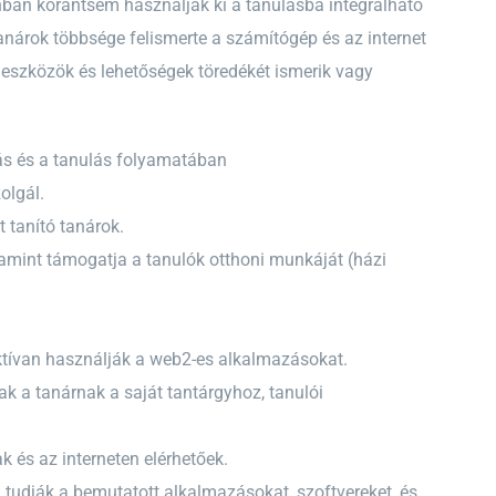
nban korántsem használják ki a tanulásba integrálható
nárok többsége felismerte a számítógép és az internet
 eszközök és lehetőségek töredékét ismerik vagy
ás és a tanulás folyamatában
olgál.
 tanító tanárok.
alamint támogatja a tanulók otthoni munkáját (házi
ktívan használják a web2-es alkalmazásokat.
ak a tanárnak a saját tantárgyhoz, tanulói
 és az interneten elérhetőek.
 tudják a bemutatott alkalmazásokat, szoftvereket, és