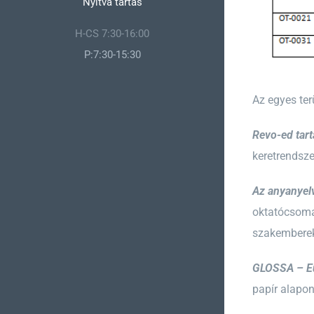
Nyitva tartás
H-CS 7:30-16:00
P:7:30-15:30
Az egyes ter
Revo-ed tar
keretrendsze
Az anyanyelv
oktatócsoma
szakemberekk
GLOSSA – Eur
papír alapon