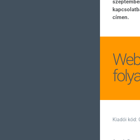
szeptember
kapcsolatb
címen.
Web2
fol
Kiadói kód: 