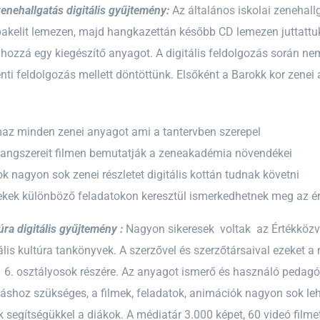
enehallgatás digitális gyűjtemény:
Az általános iskolai zenehal
bakelit lemezen, majd hangkazettán később CD lemezen juttattuk
 hozzá egy kiegészítő anyagot. A digitális feldolgozás során ne
ti feldolgozás mellett döntöttünk. Elsőként a Barokk kor zenei
maz minden zenei anyagot ami a tantervben szerepel
hangszereit filmen bemutatják a zeneakadémia növendékei
ok nagyon sok zenei részletet digitális kottán tudnak követni
ekek különböző feladatokon keresztül ismerkedhetnek meg az é
úra digitális gyűjtemény :
Nagyon sikeresek voltak az Értékközv
zuális kultúra tankönyvek. A szerzővel és szerzőtársaival ezeket 
– 6. osztályosok részére. Az anyagot ismerő és használó pedag
táshoz szükséges, a filmek, feladatok, animációk nagyon sok l
 segítségükkel a diákok. A médiatár 3.000 képet, 60 videó filmet