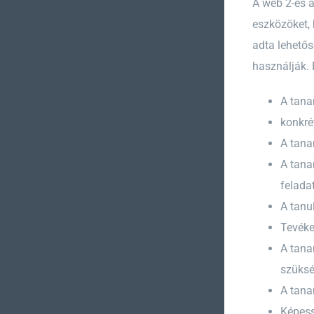
A web 2-es a
eszközöket,
adta lehetős
használják. 
A tana
konkré
A tana
A tana
felada
A tanu
Tevéke
A tana
szüksé
A tana
Képess