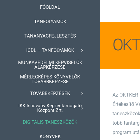
Kihagyás
FŐOLDAL
TANFOLYAMOK
TANANYAGFEJLESZTÉS
OKTK
ICDL – TANFOLYAMOK
MUNKAVÉDELMI KÉPVISELŐK
ALAPKÉPZÉSE
MÉRLEGKÉPES KÖNYVELŐK
TOVÁBBKÉPZÉSE
TOVÁBBKÉPZÉSEK
Az OKTKER –
Értékesítő V
IKK Innovatív Képzéstámogató
Központ Zrt.
taneszközöke
DIGITÁLIS TANESZKÖZÖK
több tantárg
program utá
KÖNYVEK