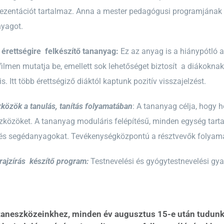
ezentációt tartalmaz. Anna a mester pedagógusi programjának k
nyagot.
 érettségire felkészítő tananyag:
Ez az anyag is a hiánypótló a
filmen mutatja be, emellett sok lehetőséget biztosít a diákokna
s. Itt több érettségiző diáktól kaptunk pozitív visszajelzést.
közök a tanulás, tanítás folyamatában
: A tananyag célja, hogy h
közöket. A tananyag moduláris felépítésű, minden egység tarta
 és segédanyagokat. Tevékenységközpontú a résztvevők folya
rajzírás készítő program:
Testnevelési és gyógytestnevelési gya
s taneszközeinkhez, minden év augusztus 15-e után tudunk