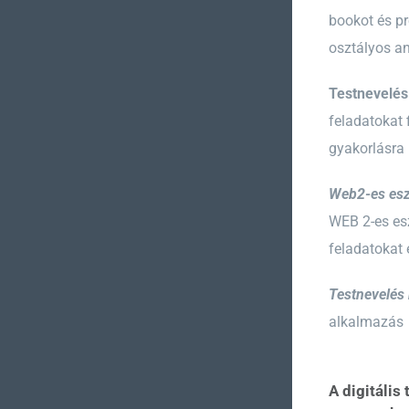
bookot és pr
osztályos a
Testnevelés
feladatokat 
gyakorlásra i
Web2-es esz
WEB 2-es esz
feladatokat
Testnevelés 
alkalmazás
A digitáli