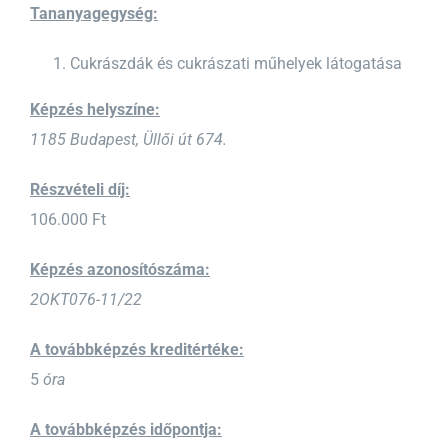
Tananyagegység:
Cukrászdák és cukrászati műhelyek látogatása
Képzés helyszíne:
1185 Budapest, Üllői út 674.
Részvételi díj:
106.000 Ft
Képzés azonosítószáma:
2OKT076-11/22
A továbbképzés kreditértéke:
5
óra
A továbbképzés időpontja: