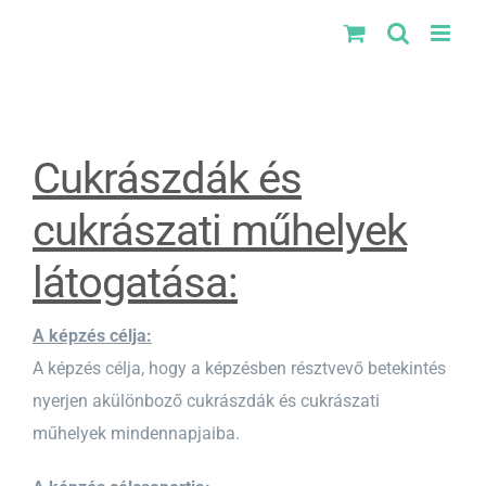
Kihagyás
Cukrászdák és
cukrászati műhelyek
látogatása:
A képzés célja:
A képzés célja, hogy a képzésben résztvevő betekintés
nyerjen akülönboző cukrászdák és cukrászati
műhelyek mindennapjaiba.