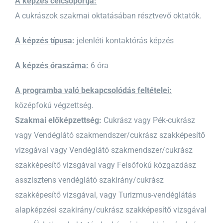
A képzés célcsoportja:
A cukrászok szakmai oktatásában résztvevő oktatók.
A képzés típusa
:
jelenléti kontaktórás képzés
A képzés óraszáma:
6 óra
A programba való bekapcsolódás feltételei:
középfokú végzettség.
Szakmai előképzettség:
Cukrász vagy Pék-cukrász
vagy Vendéglátó szakmendszer/cukrász szakképesítő
vizsgával vagy Vendéglátó szakmendszer/cukrász
szakképesítő vizsgával vagy Felsőfokú közgazdász
asszisztens vendéglátó szakirány/cukrász
szakképesítő vizsgával, vagy Turizmus-vendéglátás
alapképzési szakirány/cukrász szakképesítő vizsgával