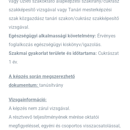
vagy Üzleti szakoktató alapképzési szakirány/cukrász
szakképesítő vizsgával vagy Tanári mesterképzési
szak közgazdász tanári szakon/cukrász szakképesítő
vizsgával.
Egészségügyi alkalmassági követelmény:
Érvényes
foglalkozás egészségügyi kiskönyv/igazolás.
Szakmai gyakorlat területe és időtartama:
Cukrászat
1 év.
A képzés során megszerezhető
dokumentum:
tanúsítvány
Vizsgainformáció:
A képzés nem zárul vizsgával.
A résztvevő teljesítményének mérése oktatói
megfigyeléssel, egyéni és csoportos visszacsatolással,