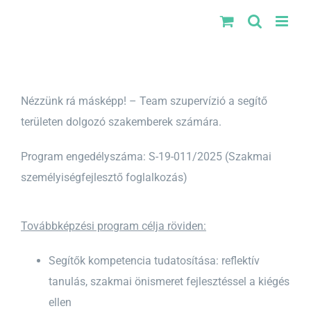
Kihagyás
Nézzünk rá másképp! – Team szupervízió a segítő
területen dolgozó szakemberek számára.
Program engedélyszáma: S-19-011/2025 (Szakmai
személyiségfejlesztő foglalkozás)
Továbbképzési program célja röviden:
Segítők kompetencia tudatosítása: reflektív
tanulás, szakmai önismeret fejlesztéssel a kiégés
ellen