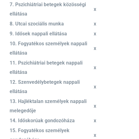
7. Pszichiátriai betegek közösségi
x
ellátása
8. Utcai szociális munka
x
9. Idősek nappali ellátása
x
10. Fogyatékos személyek nappali
x
ellátása
11. Pszichiátriai betegek nappali
x
ellátása
12. Szenvedélybetegek nappali
x
ellátása
13. Hajléktalan személyek nappali
x
melegedője
14. Időskorúak gondozóháza
x
15. Fogyatékos személyek
x