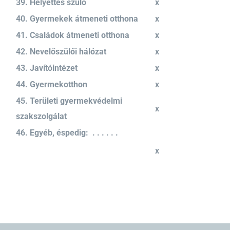
39. Helyettes szülő
x
40. Gyermekek átmeneti otthona
x
41. Családok átmeneti otthona
x
42. Nevelőszülői hálózat
x
43. Javítóintézet
x
44. Gyermekotthon
x
45. Területi gyermekvédelmi
x
szakszolgálat
46. Egyéb, éspedig: . . . . . .
x