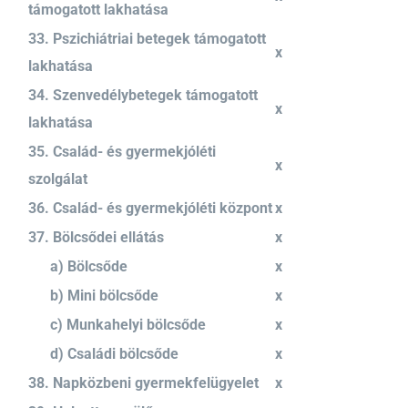
támogatott lakhatása
33. Pszichiátriai betegek támogatott
x
lakhatása
34. Szenvedélybetegek támogatott
x
lakhatása
35. Család- és gyermekjóléti
x
szolgálat
36. Család- és gyermekjóléti központ
x
37. Bölcsődei ellátás
x
a) Bölcsőde
x
b) Mini bölcsőde
x
c) Munkahelyi bölcsőde
x
d) Családi bölcsőde
x
38. Napközbeni gyermekfelügyelet
x