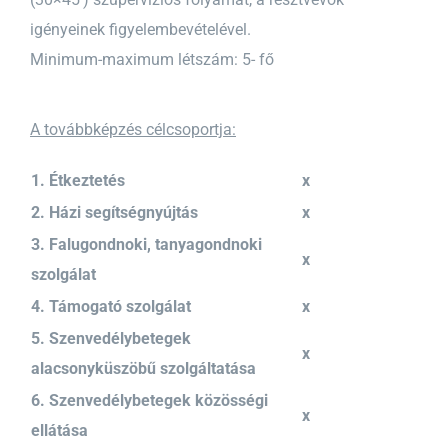
igényeinek figyelembevételével.
Minimum-maximum létszám: 5- fő
A továbbképzés célcsoportja:
1. Étkeztetés
x
2. Házi segítségnyújtás
x
3. Falugondnoki, tanyagondnoki
x
szolgálat
4. Támogató szolgálat
x
5. Szenvedélybetegek
x
alacsonyküszöbű szolgáltatása
6. Szenvedélybetegek közösségi
x
ellátása