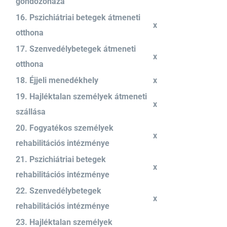
gondozóháza
16. Pszichiátriai betegek átmeneti
x
otthona
17. Szenvedélybetegek átmeneti
x
otthona
18. Éjjeli menedékhely
x
19. Hajléktalan személyek átmeneti
x
szállása
20. Fogyatékos személyek
x
rehabilitációs intézménye
21. Pszichiátriai betegek
x
rehabilitációs intézménye
22. Szenvedélybetegek
x
rehabilitációs intézménye
23. Hajléktalan személyek