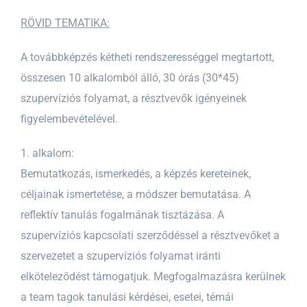
RÖVID TEMATIKA:
A továbbképzés kétheti rendszerességgel megtartott,
összesen 10 alkalomból álló, 30 órás (30*45)
szupervíziós folyamat, a résztvevők igényeinek
figyelembevételével.
1. alkalom:
Bemutatkozás, ismerkedés, a képzés kereteinek,
céljainak ismertetése, a módszer bemutatása. A
reflektív tanulás fogalmának tisztázása. A
szupervíziós kapcsolati szerződéssel a résztvevőket a
szervezetet a szupervíziós folyamat iránti
elköteleződést támogatjuk. Megfogalmazásra kerülnek
a team tagok tanulási kérdései, esetei, témái