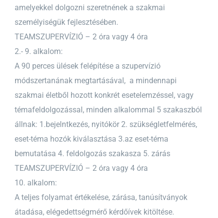
amelyekkel dolgozni szeretnének a szakmai
személyiségük fejlesztésében.
TEAMSZUPERVÍZIÓ – 2 óra vagy 4 óra
2.- 9. alkalom:
A 90 perces ülések felépítése a szupervízió
módszertanának megtartásával, a mindennapi
szakmai életből hozott konkrét esetelemzéssel, vagy
témafeldolgozással, minden alkalommal 5 szakaszból
állnak: 1.bejelntkezés, nyitókör 2. szükségletfelmérés,
eset-téma hozók kiválasztása 3.az eset-téma
bemutatása 4. feldolgozás szakasza 5. zárás
TEAMSZUPERVÍZIÓ – 2 óra vagy 4 óra
10. alkalom:
A teljes folyamat értékelése, zárása, tanúsítványok
átadása, elégedettségmérő kérdőívek kitöltése.