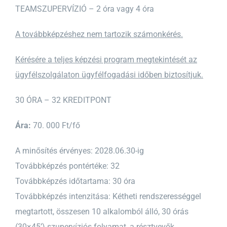
TEAMSZUPERVÍZIÓ – 2 óra vagy 4 óra
A továbbképzéshez nem tartozik számonkérés.
Kérésére a teljes képzési program megtekintését az
ügyfélszolgálaton ügyfélfogadási időben biztosítjuk.
30 ÓRA – 32 KREDITPONT
Ára:
70. 000 Ft/fő
A minősítés érvényes: 2028.06.30-ig
Továbbképzés pontértéke: 32
Továbbképzés időtartama: 30 óra
Továbbképzés intenzitása: Kétheti rendszerességgel
megtartott, összesen 10 alkalomból álló, 30 órás
(30×45’) szupervíziós folyamat, a résztvevők