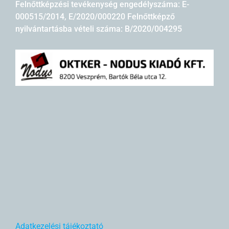
Felnőttképzési tevékenység engedélyszáma: E-
000515/2014, E/2020/000220 Felnőttképző
nyilvántartásba vételi száma: B/2020/004295
Adatkezelési tájékoztató