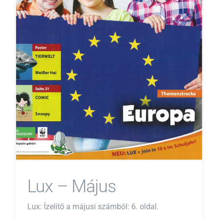
Lux – Május
Lux: Ízelítő a májusi számból: 6. oldal.