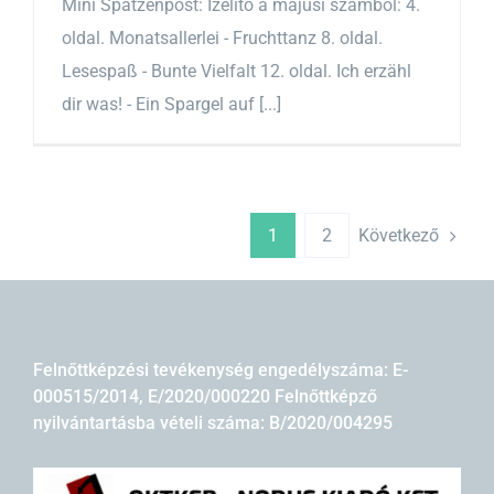
Mini Spatzenpost: Ízelítő a májusi számból: 4.
oldal. Monatsallerlei - Fruchttanz 8. oldal.
Lesespaß - Bunte Vielfalt 12. oldal. Ich erzähl
dir was! - Ein Spargel auf [...]
Következő
1
2
Felnőttképzési tevékenység engedélyszáma: E-
000515/2014, E/2020/000220 Felnőttképző
nyilvántartásba vételi száma: B/2020/004295