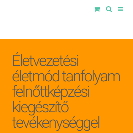
Kihagyás
Életvezetési
életmód tanfolyam
felnőttképzési
kiegészítő
tevékenységgel