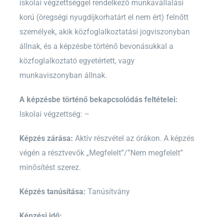
iskolai végzettséggel rendelkező munkavállalási
korú (öregségi nyugdíjkorhatárt el nem ért) felnőtt
személyek, akik közfoglalkoztatási jogviszonyban
állnak, és a képzésbe történő bevonásukkal a
közfoglalkoztató egyetértett, vagy
munkaviszonyban állnak.
A képzésbe történő bekapcsolódás feltételei:
Iskolai végzettség: –
Képzés zárása:
Aktív részvétel az órákon. A képzés
végén a résztvevők „Megfelelt”/”Nem megfelelt”
minősítést szerez.
Képzés tanúsítása:
Tanúsítvány
Képzési idő: