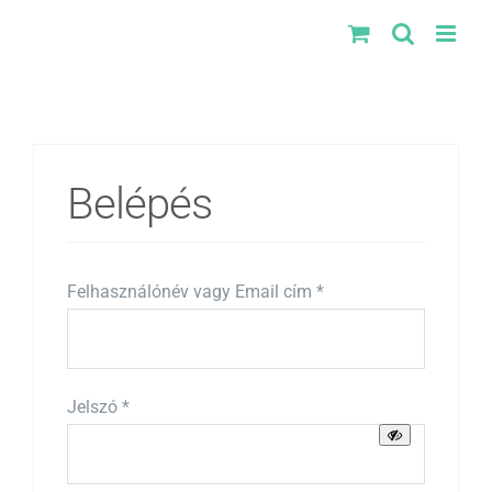
Kihagyás
Belépés
Kötelező
Felhasználónév vagy Email cím
*
Kötelező
Jelszó
*