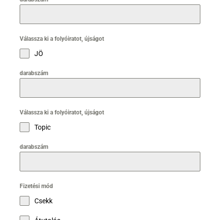
Válassza ki a folyóiratot, újságot
JÖ
darabszám
Válassza ki a folyóiratot, újságot
Topic
darabszám
Fizetési mód
Csekk