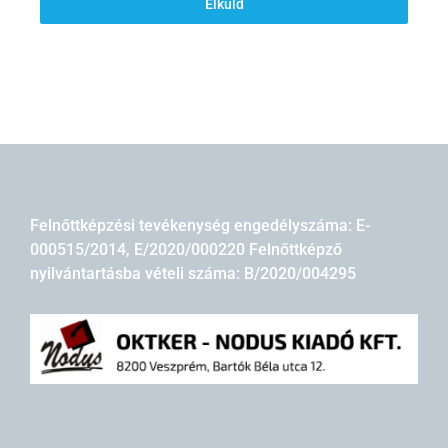
Elküld
Felnőttképzési tevékenység engedélyszáma: E-
000515/2014, E/2020/000220 Felnőttképző
nyilvántartásba vételi száma: B/2020/004295