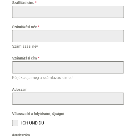
Szállítási cím.
*
Számlázási név
*
Számlázási név
Számlázási cím
*
Kérjük adja meg a számlázási címet!
Adószám
Válassza ki a folyóiratot, újságot
ICH UND DU
darabszám