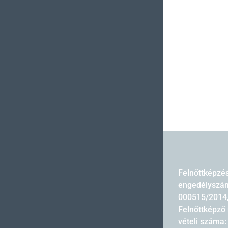
Felnőttképzé
engedélyszám
000515/2014
Felnőttképző 
vételi száma