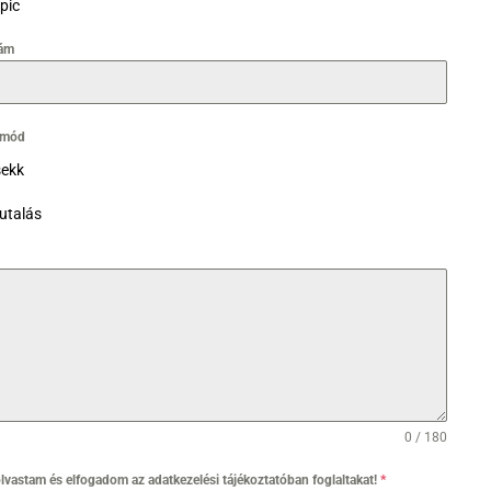
pic
ám
i mód
ekk
utalás
0 / 180
olvastam és elfogadom az adatkezelési tájékoztatóban foglaltakat!
*