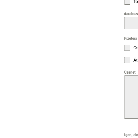
To
darabsz
Fizetés
Cs
Át
Üzenet
Igen, el