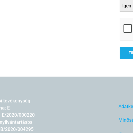
Igen
El
si tevékenység
Adatke
a: E-
, E/2020/000220
Minősé
nyilvántartásba
: B/2020/004295