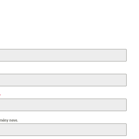
*
zmény neve.