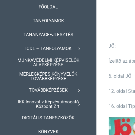
Kihagyás
FŐOLDAL
TANFOLYAMOK
TANANYAGFEJLESZTÉS
JÖ:
ICDL – TANFOLYAMOK
MUNKAVÉDELMI KÉPVISELŐK
Ízelítő az áp
ALAPKÉPZÉSE
MÉRLEGKÉPES KÖNYVELŐK
6. oldal JÖ 
TOVÁBBKÉPZÉSE
TOVÁBBKÉPZÉSEK
12. oldal St
IKK Innovatív Képzéstámogató
16. oldal T
Központ Zrt.
DIGITÁLIS TANESZKÖZÖK
KÖNYVEK