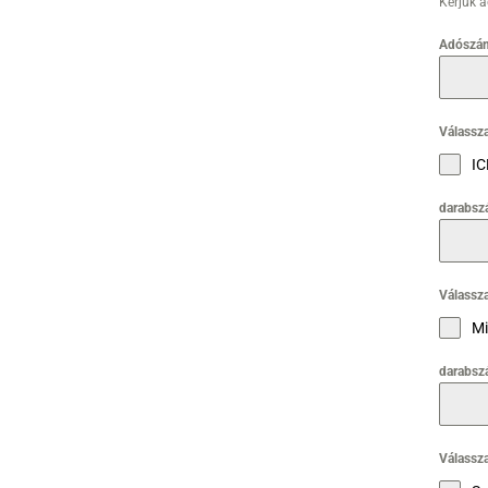
Kérjük 
Adószá
Válassza
IC
darabsz
Válassza
Mi
darabsz
Válassza