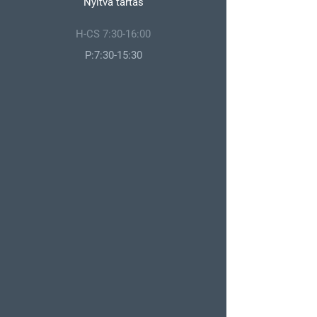
Nyitva tartás
H-CS 7:30-16:00
P:7:30-15:30