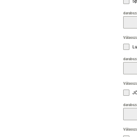
Sp
darabsz
Válassza
Lu
darabsz
Válassza
J
darabsz
Válassza