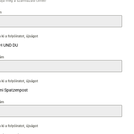
adja meg a számlázási címet!
m
 ki a folyóiratot, újságot
H UND DU
ám
 ki a folyóiratot, újságot
ni Spatzenpost
ám
 ki a folyóiratot, újságot