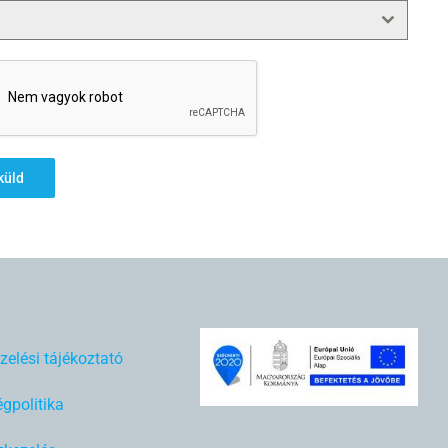
küld
zelési tájékoztató
gpolitika