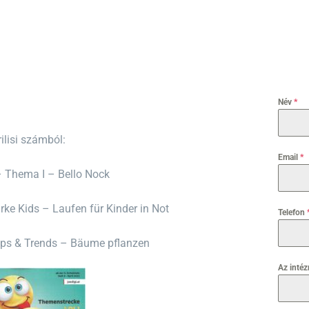
Név
*
rilisi számból:
Email
*
– Thema I – Bello Nock
arke Kids – Laufen für Kinder in Not
Telefon
ipps & Trends – Bäume pflanzen
Az inté