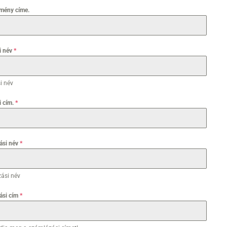
zmény címe.
si név
*
si név
i cím.
*
ási név
*
ási név
ási cím
*