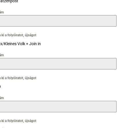
atzenpost
ám
 ki a folyóiratot, újságot
x/Kleines Volk + Join in
ám
 ki a folyóiratot, újságot
Ö
ám
 ki a folyóiratot, újságot