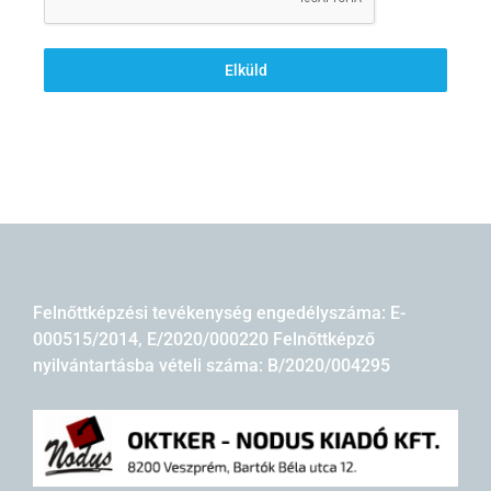
Elküld
Felnőttképzési tevékenység engedélyszáma: E-
000515/2014, E/2020/000220 Felnőttképző
nyilvántartásba vételi száma: B/2020/004295