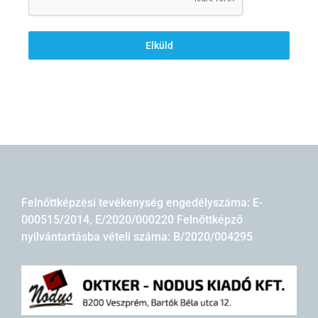
Elküld
Felnőttképzési tevékenység engedélyszáma: E-
000515/2014, E/2020/000220 Felnőttképző
nyilvántartásba vételi száma: B/2020/004295