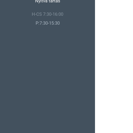
Nyitva tartás
H-CS 7:30-16:00
P:7:30-15:30