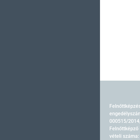
Felnőttképzé
engedélyszám
000515/2014
Felnőttképző 
vételi száma