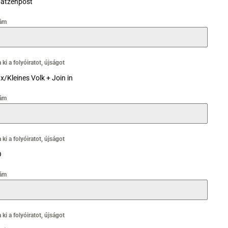
atzenpost
ám
 ki a folyóiratot, újságot
x/Kleines Volk + Join in
ám
 ki a folyóiratot, újságot
Ö
ám
 ki a folyóiratot, újságot