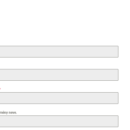
*
zmény neve.