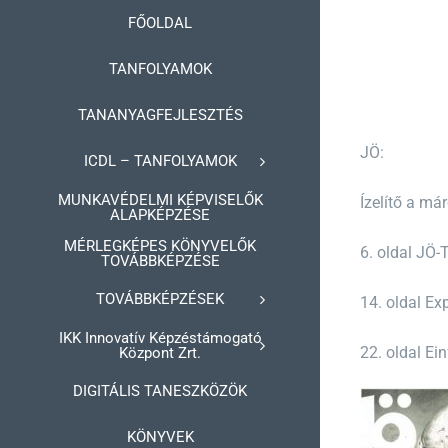
Kihagyás
FŐOLDAL
TANFOLYAMOK
TANANYAGFEJLESZTÉS
JÖ:
ICDL – TANFOLYAMOK
MUNKAVÉDELMI KÉPVISELŐK
Ízelítő a má
ALAPKÉPZÉSE
MÉRLEGKÉPES KÖNYVELŐK
6. oldal JÖ-
TOVÁBBKÉPZÉSE
TOVÁBBKÉPZÉSEK
14. oldal Ex
IKK Innovatív Képzéstámogató
22. oldal Ei
Központ Zrt.
DIGITÁLIS TANESZKÖZÖK
KÖNYVEK