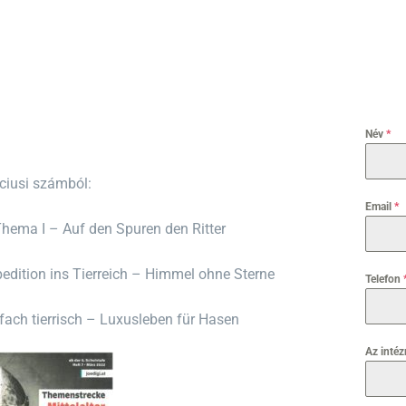
Név
*
rciusi számból:
Email
*
Thema I – Auf den Spuren den Ritter
pedition ins Tierreich – Himmel ohne Sterne
Telefon
nfach tierrisch – Luxusleben für Hasen
Az inté