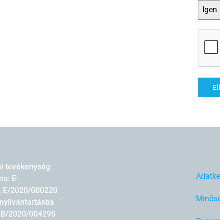
Igen
El
si tevékenység
Adatke
a: E-
, E/2020/000220
Minősé
nyilvántartásba
: B/2020/004295