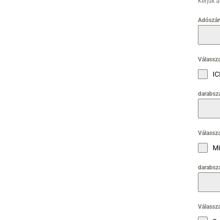
Kérjük 
Adószá
Válassza
IC
darabsz
Válassza
Mi
darabsz
Válassza