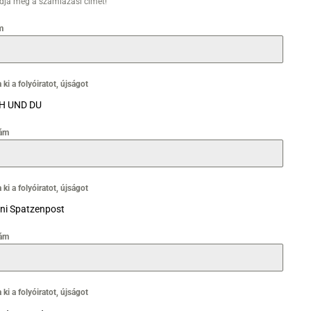
adja meg a számlázási címet!
m
 ki a folyóiratot, újságot
H UND DU
ám
 ki a folyóiratot, újságot
ni Spatzenpost
ám
 ki a folyóiratot, újságot