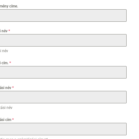
zmény címe.
si név
*
si név
i cím.
*
ási név
*
ási név
ási cím
*