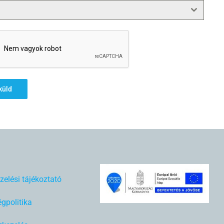
küld
zelési tájékoztató
gpolitika