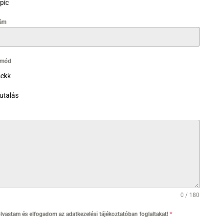
pic
ám
i mód
ekk
utalás
0 / 180
olvastam és elfogadom az adatkezelési tájékoztatóban foglaltakat!
*