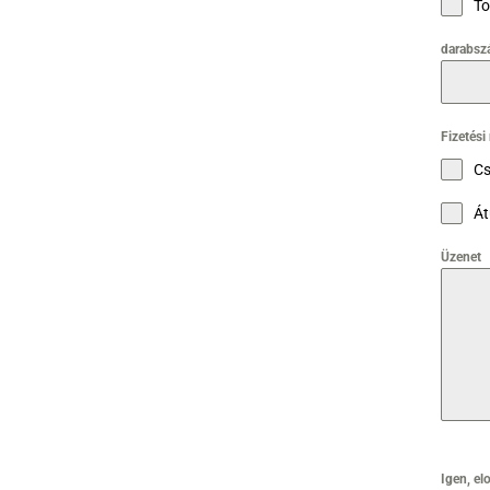
To
darabsz
Fizetés
Cs
Át
Üzenet
Igen, el