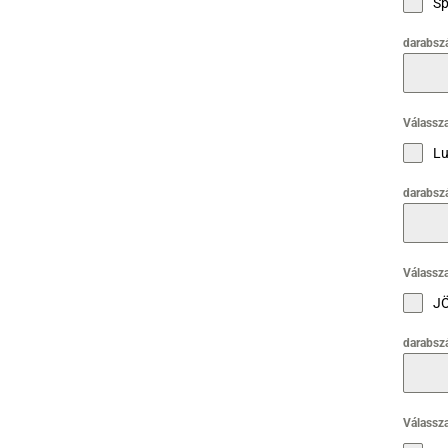
Sp
darabsz
Válassza
Lu
darabsz
Válassza
J
darabsz
Válassza