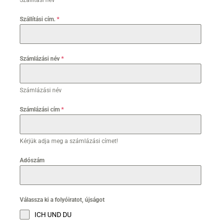
Szállítási név
Szállítási cím.
*
Számlázási név
*
Számlázási név
Számlázási cím
*
Kérjük adja meg a számlázási címet!
Adószám
Válassza ki a folyóiratot, újságot
ICH UND DU