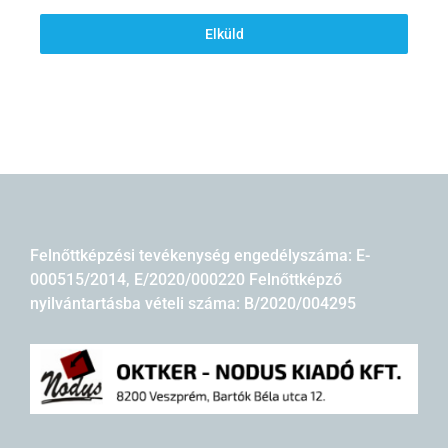
Elküld
Felnőttképzési tevékenység engedélyszáma: E-
000515/2014, E/2020/000220 Felnőttképző
nyilvántartásba vételi száma: B/2020/004295