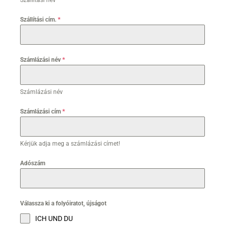
Szállítási név
Szállítási cím.
*
Számlázási név
*
Számlázási név
Számlázási cím
*
Kérjük adja meg a számlázási címet!
Adószám
Válassza ki a folyóiratot, újságot
ICH UND DU