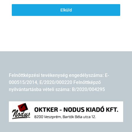
Elküld
Felnőttképzési tevékenység engedélyszáma: E-
000515/2014, E/2020/000220 Felnőttképző
nyilvántartásba vételi száma: B/2020/004295