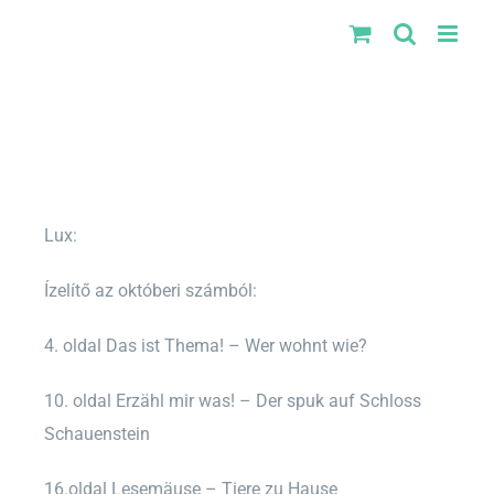
Kihagyás
Lux:
Ízelítő az októberi számból:
4. oldal Das ist Thema! – Wer wohnt wie?
10. oldal Erzähl mir was! – Der spuk auf Schloss
Schauenstein
16.oldal Lesemäuse – Tiere zu Hause