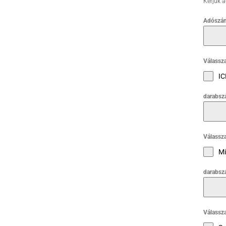
Kérjük 
Adószá
Válassza
IC
darabsz
Válassza
Mi
darabsz
Válassza