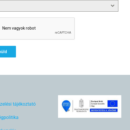
küld
zelési tájékoztató
gpolitika