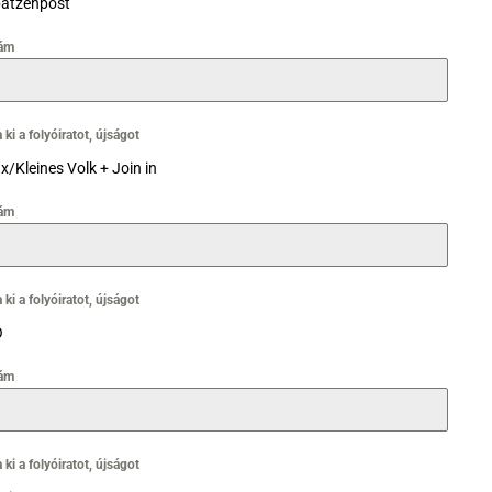
atzenpost
ám
 ki a folyóiratot, újságot
x/Kleines Volk + Join in
ám
 ki a folyóiratot, újságot
Ö
ám
 ki a folyóiratot, újságot