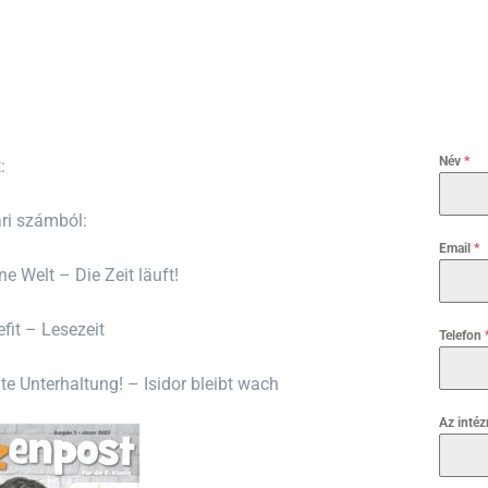
Név
*
:
ári számból:
Email
*
ne Welt – Die Zeit läuft!
efit – Lesezeit
Telefon
ute Unterhaltung! – Isidor bleibt wach
Az inté