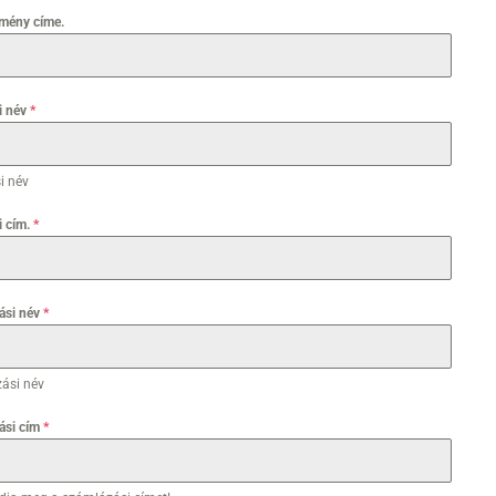
zmény címe.
si név
*
si név
i cím.
*
ási név
*
ási név
ási cím
*