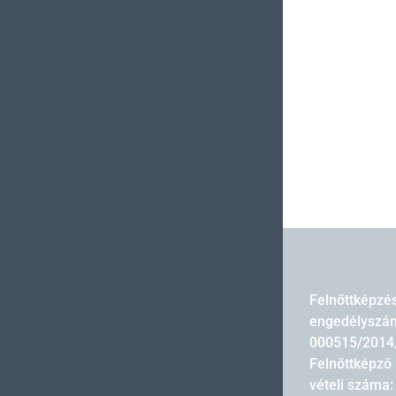
Felnőttképzé
engedélyszám
000515/2014
Felnőttképző 
vételi száma