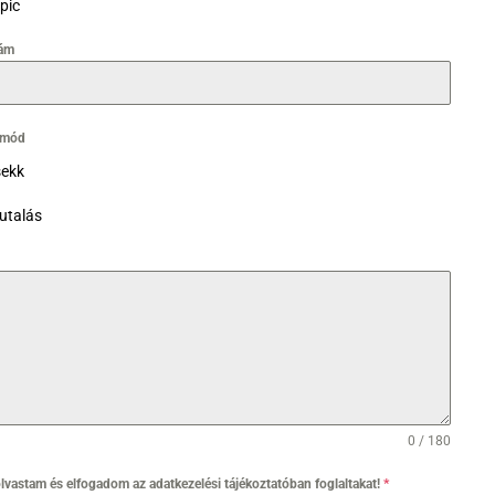
pic
ám
i mód
ekk
utalás
0 / 180
olvastam és elfogadom az adatkezelési tájékoztatóban foglaltakat!
*