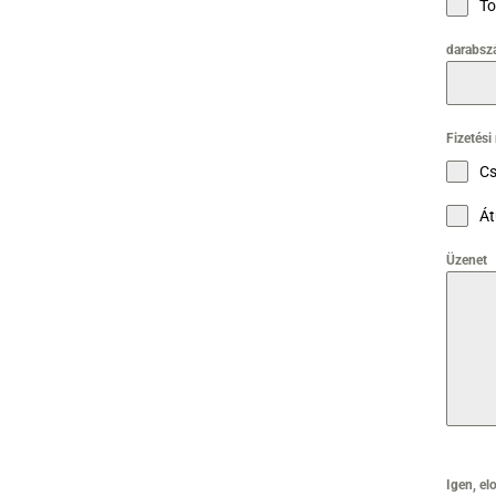
To
darabsz
Fizetés
Cs
Át
Üzenet
Igen, el