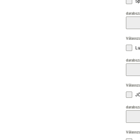
Sp
darabsz
Válassza
Lu
darabsz
Válassza
J
darabsz
Válassza