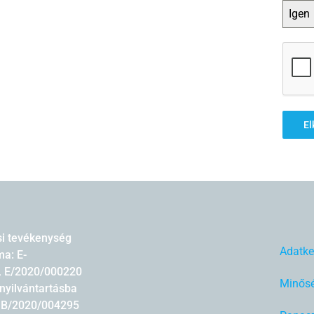
Igen
El
si tevékenység
Adatke
a: E-
, E/2020/000220
Minősé
nyilvántartásba
: B/2020/004295