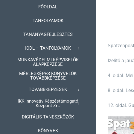
Kihagyás
FŐOLDAL
TANFOLYAMOK
TANANYAGFEJLESZTÉS
Spatzenpost
ICDL – TANFOLYAMOK
MUNKAVÉDELMI KÉPVISELŐK
Ízelítő a jau
ALAPKÉPZÉSE
MÉRLEGKÉPES KÖNYVELŐK
4. oldal. Mei
TOVÁBBKÉPZÉSE
TOVÁBBKÉPZÉSEK
8. oldal. Les
IKK Innovatív Képzéstámogató
12. oldal. G
Központ Zrt.
DIGITÁLIS TANESZKÖZÖK
KÖNYVEK