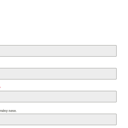
*
zmény neve.