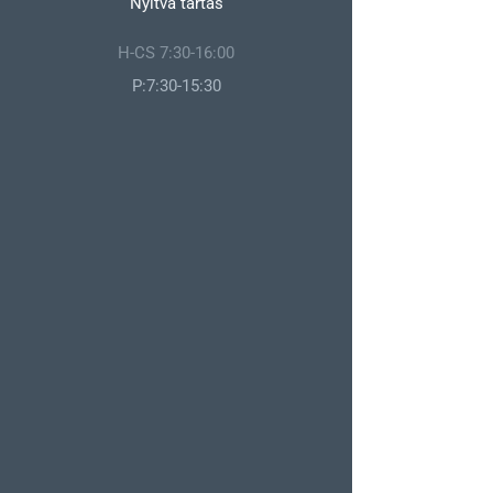
Nyitva tartás
H-CS 7:30-16:00
P:7:30-15:30