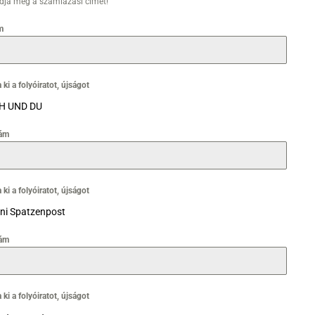
adja meg a számlázási címet!
m
 ki a folyóiratot, újságot
H UND DU
ám
 ki a folyóiratot, újságot
ni Spatzenpost
ám
 ki a folyóiratot, újságot