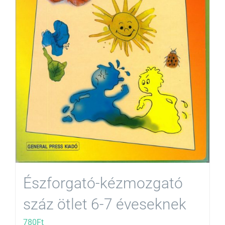
Észforgató-kézmozgató
száz ötlet 6-7 éveseknek
780
Ft