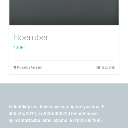
Hóember
430
Ft
Kosárba teszem
Részletek
Felnőttképzési tevékenység engedélyszáma: E-
000515/2014, E/2020/000220 Felnőttképző
nyilvántartásba vételi száma: B/2020/004295