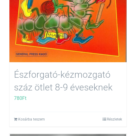
Észforgató-kézmozgató
száz ötlet 8-9 éveseknek
780
Ft
Kosárba teszem
Részletek