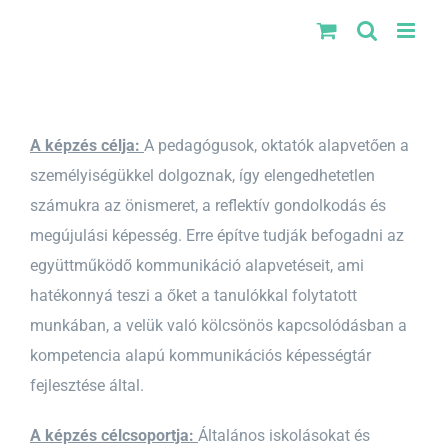
Kihagyás
A képzés célja:
A pedagógusok, oktatók alapvetően a
személyiségükkel dolgoznak, így elengedhetetlen
számukra az önismeret, a reflektív gondolkodás és
megújulási képesség. Erre építve tudják befogadni az
együttműködő kommunikáció alapvetéseit, ami
hatékonnyá teszi a őket a tanulókkal folytatott
munkában, a velük való kölcsönös kapcsolódásban a
kompetencia alapú kommunikációs képességtár
fejlesztése által.
A képzés célcsoportja:
Általános iskolásokat és