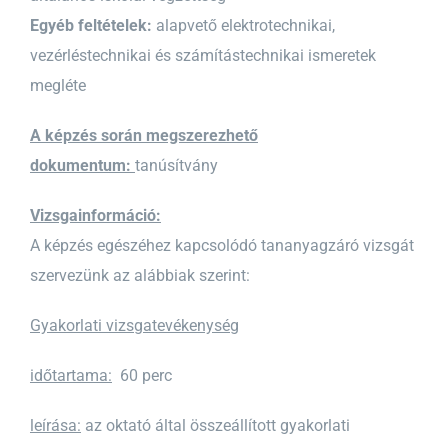
Egyéb feltételek:
alapvető elektrotechnikai,
vezérléstechnikai és számítástechnikai ismeretek
megléte
A képzés során megszerezhető
dokumentum:
tanúsítvány
Vizsgainformáció:
A képzés egészéhez kapcsolódó tananyagzáró vizsgát
szervezünk az alábbiak szerint:
Gyakorlati vizsgatevékenység
időtartama:
60 perc
leírása:
az oktató által összeállított gyakorlati