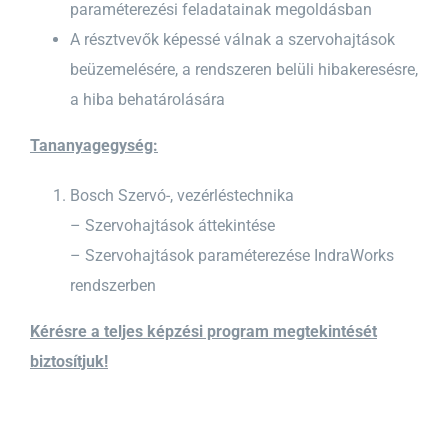
paraméterezési feladatainak megoldásban
A résztvevők képessé válnak a szervohajtások
beüzemelésére, a rendszeren belüli hibakeresésre,
a hiba behatárolására
Tananyagegység:
Bosch Szervó-, vezérléstechnika
– Szervohajtások áttekintése
– Szervohajtások paraméterezése IndraWorks
rendszerben
Kérésre a teljes képzési program megtekintését
biztosítjuk!