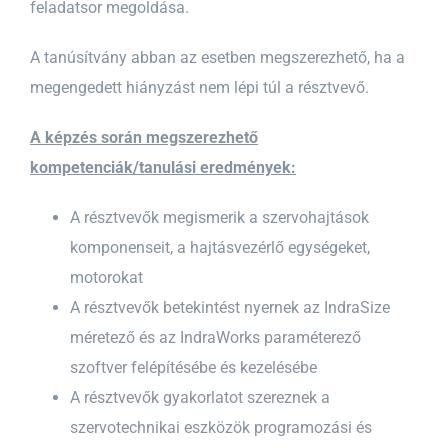
feladatsor megoldása.
A tanúsítvány abban az esetben megszerezhető, ha a
megengedett hiányzást nem lépi túl a résztvevő.
A képzés során megszerezhető
kompetenciák/tanulási eredmények:
A résztvevők megismerik a szervohajtások
komponenseit, a hajtásvezérlő egységeket,
motorokat
A résztvevők betekintést nyernek az IndraSize
méretező és az IndraWorks paraméterező
szoftver felépítésébe és kezelésébe
A résztvevők gyakorlatot szereznek a
szervotechnikai eszközök programozási és