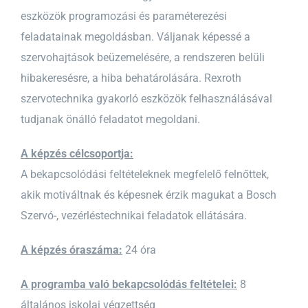
eszközök programozási és paraméterezési
feladatainak megoldásban. Váljanak képessé a
szervohajtások beüzemelésére, a rendszeren belüli
hibakeresésre, a hiba behatárolására. Rexroth
szervotechnika gyakorló eszközök felhasználásával
tudjanak önálló feladatot megoldani.
A képzés célcsoportja:
A bekapcsolódási feltételeknek megfelelő felnőttek,
akik motiváltnak és képesnek érzik magukat a Bosch
Szervó-, vezérléstechnikai feladatok ellátására.
A képzés óraszáma:
24 óra
A programba való bekapcsolódás feltételei:
8
általános iskolai végzettség