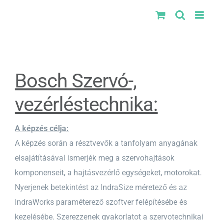
Kihagyás
Bosch Szervó-,
vezérléstechnika:
A képzés célja:
A képzés során a résztvevők a tanfolyam anyagának
elsajátításával ismerjék meg a szervohajtások
komponenseit, a hajtásvezérlő egységeket, motorokat.
Nyerjenek betekintést az IndraSize méretező és az
IndraWorks paraméterező szoftver felépítésébe és
kezelésébe. Szerezzenek gyakorlatot a szervotechnikai