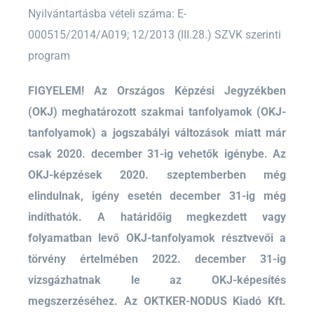
Nyilvántartásba vételi száma: E-
000515/2014/A019; 12/2013 (III.28.) SZVK szerinti
program
FIGYELEM! Az Országos Képzési Jegyzékben
(OKJ) meghatározott szakmai tanfolyamok (OKJ-
tanfolyamok) a jogszabályi változások miatt már
csak 2020. december 31-ig vehetők igénybe. Az
OKJ-képzések 2020. szeptemberben még
elindulnak, igény esetén december 31-ig még
indíthatók. A határidőig megkezdett vagy
folyamatban levő OKJ-tanfolyamok résztvevői a
törvény értelmében 2022. december 31-ig
vizsgázhatnak le az OKJ-képesítés
megszerzéséhez. Az OKTKER-NODUS Kiadó Kft.