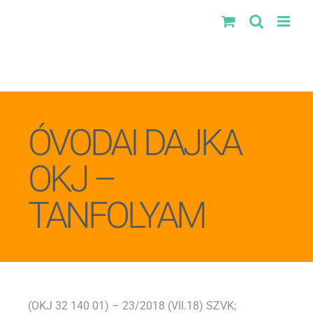
Kihagyás
ÓVODAI DAJKA
OKJ –
TANFOLYAM
(OKJ 32 140 01) – 23/2018 (VII.18) SZVK;