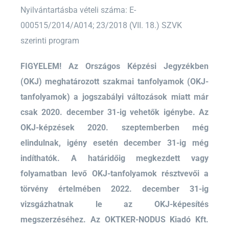
Nyilvántartásba vételi száma: E-
000515/2014/A014; 23/2018 (VII. 18.) SZVK
szerinti program
FIGYELEM! Az Országos Képzési Jegyzékben
(OKJ) meghatározott szakmai tanfolyamok (OKJ-
tanfolyamok) a jogszabályi változások miatt már
csak 2020. december 31-ig vehetők igénybe. Az
OKJ-képzések 2020. szeptemberben még
elindulnak, igény esetén december 31-ig még
indíthatók. A határidőig megkezdett vagy
folyamatban levő OKJ-tanfolyamok résztvevői a
törvény értelmében 2022. december 31-ig
vizsgázhatnak le az OKJ-képesítés
megszerzéséhez. Az OKTKER-NODUS Kiadó Kft.