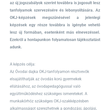
az új jogszabályok szerint továbbra is jogosult lesz
tanfolyamok szervezésére és lebonyolítására. Az
OKJ-képzések megszűnésével a jelenlegi
képzések egy része továbbra is igénybe vehető
lesz új formában, esetenként más elnevezéssel.
Ezekről a honlapunkon folyamatosan tájékoztatást
adunk.
A képzés célja:
Az Óvodai dajka OKJ-tanfolyamon résztvevők
elsajátíthatják az óvodás korú gyermekek
ellátásához, az óvodapedagógussal való
együttműködéshez szükséges ismereteket. A
munkakörhöz szükséges OKJ-szakképzésben
alkalmasságot szerezhetnek a gondozási, ápolási,