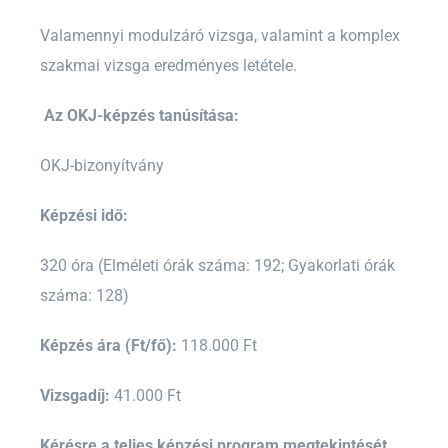
Valamennyi modulzáró vizsga, valamint a komplex
szakmai vizsga eredményes letétele.
Az OKJ-képzés tanúsítása:
OKJ-bizonyítvány
Képzési idő:
320 óra (Elméleti órák száma: 192; Gyakorlati órák
száma: 128)
Képzés ára (Ft/fő):
118.000 Ft
Vizsgadíj:
41.000 Ft
Kérésre a teljes képzési program megtekintését