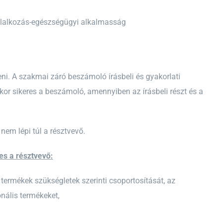
oglalkozás-egészségügyi alkalmasság
ni. A szakmai záró beszámoló írásbeli és gyakorlati
kor sikeres a beszámoló, amennyiben az írásbeli részt és a
em lépi túl a résztvevő.
es a résztvevő:
termékek szükségletek szerinti csoportosítását, az
onális termékeket,