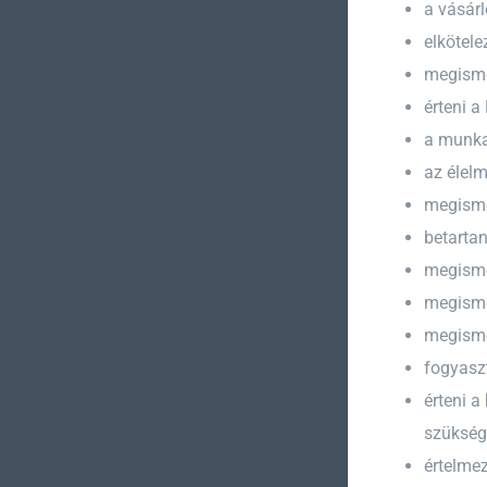
a vásár
elkötele
megismer
érteni 
a munkat
az élel
megismer
betartan
megismer
megisme
megismer
fogyaszt
érteni a
szükségl
értelmez