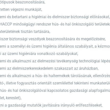
lótípusok beazonosítására,
zetten végezni munkáját,
ni és betartani a higiéniai és élelmiszer biztonsági előírásokat,
a HACCP minőségügyi rendszer hús- és hal önkiszolgáló terület
erületének tisztán tartására,
miszer biztonsági veszélyek beazonosítására és megelőzésére,
ni a személyi és üzemi higiénia általános szabályait, a kézmos
i az üzemi higiéniára vonatkozó szabályokat,
ni és alkalmazni az élelmezési tevékenység technológiai lépés
rni az élelmiszerkereskedelem szakaszait az áruházban,
ni és alkalmazni a hús- és haltermékek tárolásának, ellenőrzés
ó-, illetve fogyasztás orientált szemlélettel tekinteni munkaterül
 hús- és hal önkiszolgálóval kapcsolatos gazdasági alapfogalmaka
et, kereslet),
ni a gazdasági mutatók javítására irányuló erőfeszítéseket,