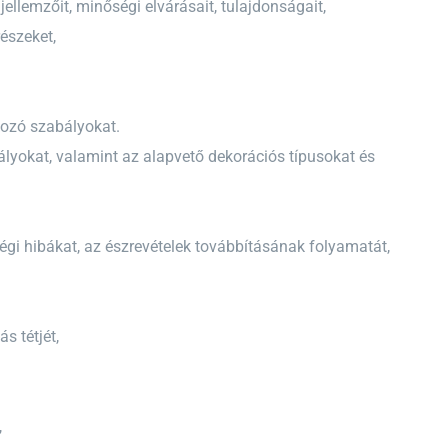
ellemzőit, minőségi elvárásait, tulajdonságait,
észeket,
kozó szabályokat.
ályokat, valamint az alapvető dekorációs típusokat és
gi hibákat, az észrevételek továbbításának folyamatát,
s tétjét,
,