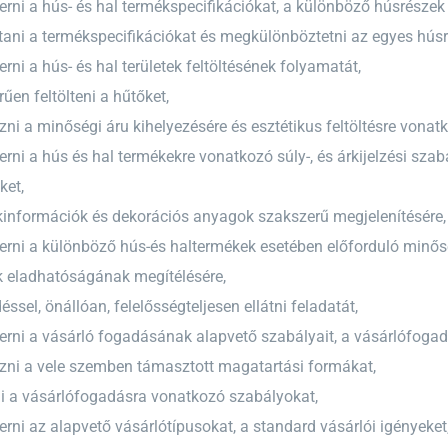
ni a hús- és hal termékspecifikációkat, a különböző húsrészek j
tani a termékspecifikációkat és megkülönböztetni az egyes húsr
ni a hús- és hal területek feltöltésének folyamatát,
űen feltölteni a hűtőket,
ni a minőségi áru kihelyezésére és esztétikus feltöltésre vonat
ni a hús és hal termékekre vonatkozó súly-, és árkijelzési szab
ket,
kinformációk és dekorációs anyagok szakszerű megjelenítésére,
rni a különböző hús-és haltermékek esetében előforduló minősé
k eladhatóságának megítélésére,
éssel, önállóan, felelősségteljesen ellátni feladatát,
ni a vásárló fogadásának alapvető szabályait, a vásárlófogadá
zni a vele szemben támasztott magatartási formákat,
ni a vásárlófogadásra vonatkozó szabályokat,
ni az alapvető vásárlótípusokat, a standard vásárlói igényeket