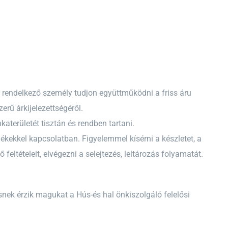
l rendelkező személy tudjon együttműködni a friss áru
rű árkijelezettségéről.
területét tisztán és rendben tartani.
mékekkel kapcsolatban. Figyelemmel kísérni a készletet, a
eltételeit, elvégezni a selejtezés, leltározás folyamatát.
snek érzik magukat a Hús-és hal önkiszolgáló felelősi