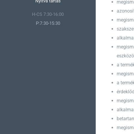
Nyitva tartás
megismer
azonosí
H-CS 7:30-16:00
megismer
P:7:30-15:30
szakszer
alkalmaz
megismer
eszközö
a termé
megisme
a termé
érdeklőd
megismer
alkalma
betarta
megismer