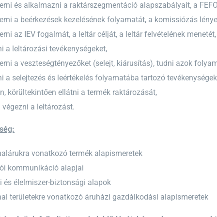
ni és alkalmazni a raktárszegmentáció alapszabályait, a FEFO és
rni a beérkezések kezelésének folyamatát, a komissiózás lénye
ni az IEV fogalmát, a leltár célját, a leltár felvételének menetét,
i a leltározási tevékenységeket,
ni a veszteségtényezőket (selejt, kiárusítás), tudni azok folyam
i a selejtezés és leértékelés folyamatába tartozó tevékenységek
, körültekintően ellátni a termék raktározását,
 végezni a leltározást.
ség:
halárukra vonatkozó termék alapismeretek
lói kommunikáció alapjai
i és élelmiszer-biztonsági alapok
hal területekre vonatkozó áruházi gazdálkodási alapismeretek