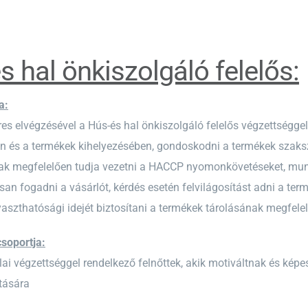
s hal önkiszolgáló felelős:
a:
res elvégzésével a Hús-és hal önkiszolgáló felelős végzettségge
és a termékek kihelyezésében, gondoskodni a termékek szaksze
ak megfelelően tudja vezetni a HACCP nyomonkövetéseket, munka
san fogadni a vásárlót, kérdés esetén felvilágosítást adni a ter
szthatósági idejét biztosítani a termékek tárolásának megfelelő f
soportja:
lai végzettséggel rendelkező felnőttek, akik motiváltnak és képe
átására