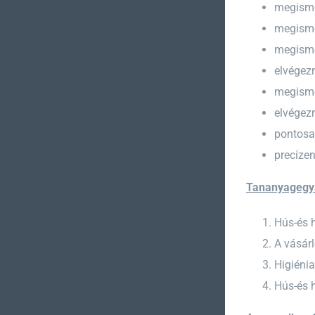
megismer
megisme
megismer
elvégezn
megismer
elvégezn
pontosan
precízen
Tananyagegy
Hús-és 
A vásár
Higiénia
Hús-és 