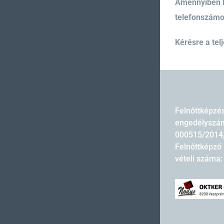
Amennyiben k
telefonszámon
Kérésre a tel
Felnőttképzé
engedélyszám
000515/2014
Felnőttképző 
vételi száma