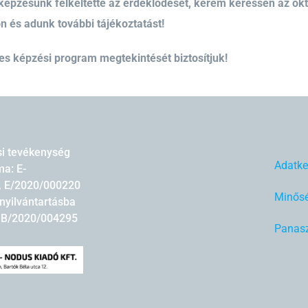
épzésünk felkeltette az érdeklődését, kérem keressen az ok
 és adunk további tájékoztatást!
jes képzési program megtekintését biztosítjuk!
si tevékenység
Adatke
a: E-
, E/2020/000220
Minősé
nyilvántartásba
: B/2020/004295
Panasz