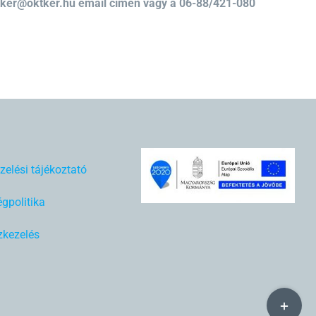
tker@oktker.hu email címen vagy a 06-88/421-080
zelési tájékoztató
gpolitika
kezelés
Toggle