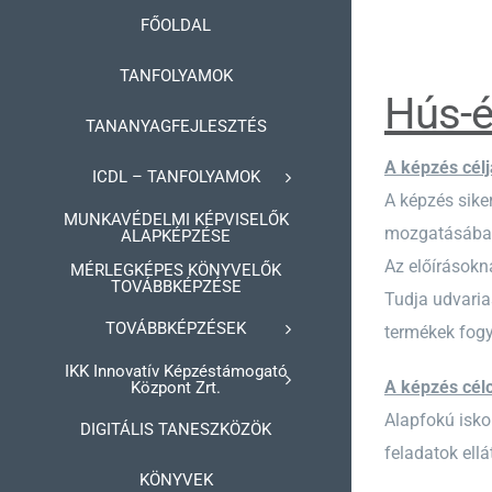
Kihagyás
FŐOLDAL
TANFOLYAMOK
Hús-é
TANANYAGFEJLESZTÉS
A képzés célj
ICDL – TANFOLYAMOK
A képzés sike
MUNKAVÉDELMI KÉPVISELŐK
mozgatásában 
ALAPKÉPZÉSE
Az előírásokn
MÉRLEGKÉPES KÖNYVELŐK
TOVÁBBKÉPZÉSE
Tudja udvaria
TOVÁBBKÉPZÉSEK
termékek fogya
IKK Innovatív Képzéstámogató
A képzés célc
Központ Zrt.
Alapfokú isko
DIGITÁLIS TANESZKÖZÖK
feladatok ell
KÖNYVEK