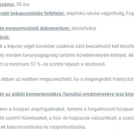
aszáma:
30 óra
aló bekapcsolódás feltételei:
alapfokú iskolai végzettség, F
rán megszerezhető dokumentum:
tanúsítvány
áció:
k a képzés végét követően szakmai záró beszámolót kell készíte
mely minden tananyagegység tartalmi követelményére kiterjed. Ak
zt is minimum 51 % -os szintre teljesíti a résztvevő.
 abban az esetben megszerezhető, ha a megengedett hiányzást n
án az alábbi kompetenciákra /tanulási eredményekre lesz kép
ni a húsipari alapfogalmakat. Ismerni a forgalmazott húsipari 
ták szerinti húsrészeket, a hús- és halpiacok választékait, a szez
kek beazonosítására és csoportosítására,