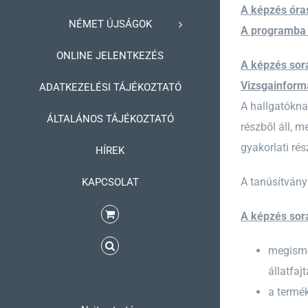
A képzés ór
NÉMET ÚJSÁGOK
A programba v
ONLINE JELENTKEZÉS
A képzés so
Vizsgainform
ADATKEZELÉSI TÁJÉKOZTATÓ
A hallgatókna
ÁLTALÁNOS TÁJÉKOZTATÓ
részből áll, 
gyakorlati rés
HÍREK
A tanúsítvány
KAPCSOLAT
A képzés sor
megismer
állatfaj
a termé